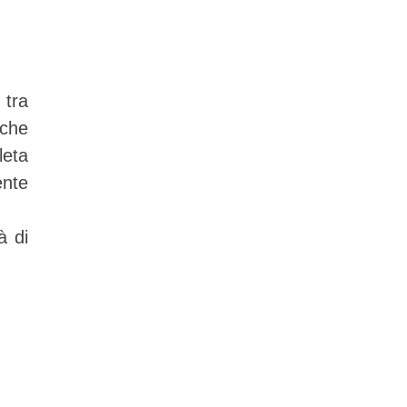
 tra
 che
leta
ente
à di