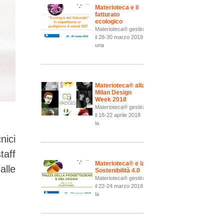
Materioteca e il
fatturato
ecologico
Materioteca® gestirà
il 28-30 marzo 2019
una
Materioteca® alla
Milan Design
Week 2018
Materioteca® gestirà
il 18-22 aprile 2018
la
nici
aff
Materioteca® e la
alle
Sostenibilità 4.0
Materioteca® gestirà
il 22-24 marzo 2018
la