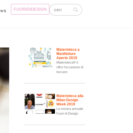
FUORIDIDESIGN
ews
Materioteca a
Manifatture
Aperte 2019
Materioteca® ti
offre l’occasione di
toccare
Materioteca alla
Milan Design
Week 2019
La mostra annuale
Fuori di Design