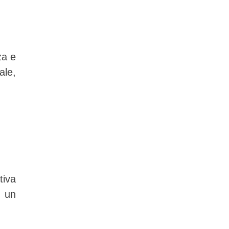
za e
ale,
tiva
, un