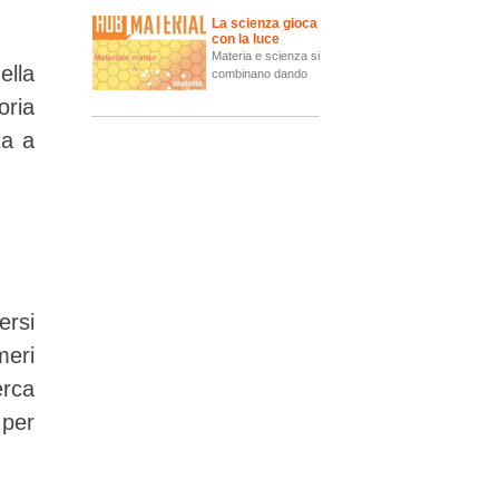
La scienza gioca
con la luce
Materia e scienza si
ella
combinano dando
oria
ta a
ersi
meri
erca
 per